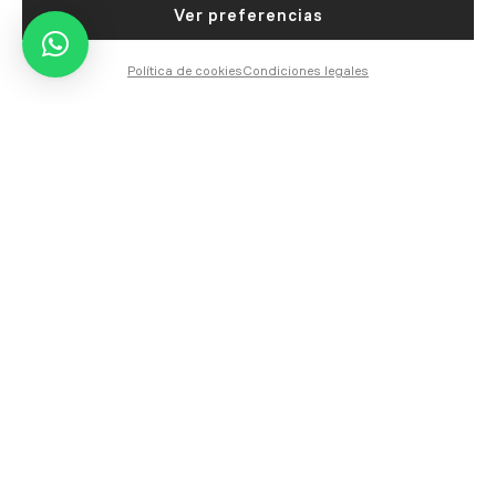
Ver preferencias
Durabilidad:
Mínimo 10.000 maniobrasmaniobras
Política de cookies
Condiciones legales
Descargar catálogo pdf
Descargar troquel pdf