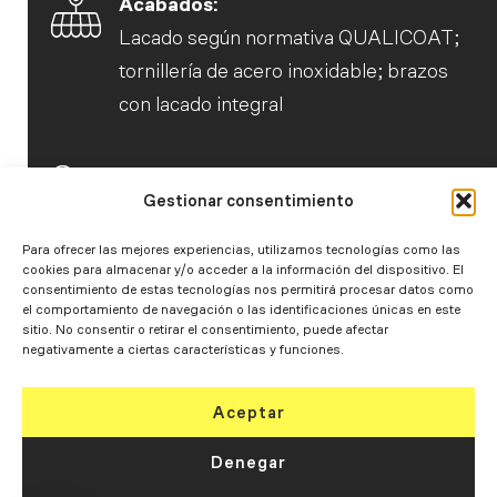
Acabados:
Lacado según normativa QUALICOAT;
tornillería de acero inoxidable; brazos
con lacado integral
Sujeción:
Gestionar consentimiento
Frontal o a techo
Para ofrecer las mejores experiencias, utilizamos tecnologías como las
cookies para almacenar y/o acceder a la información del dispositivo. El
Normativa:
consentimiento de estas tecnologías nos permitirá procesar datos como
el comportamiento de navegación o las identificaciones únicas en este
UNE-EN 13561:2015
sitio. No consentir o retirar el consentimiento, puede afectar
negativamente a ciertas características y funciones.
Viento:
Aceptar
Resistente hasta 28 km/h
Denegar