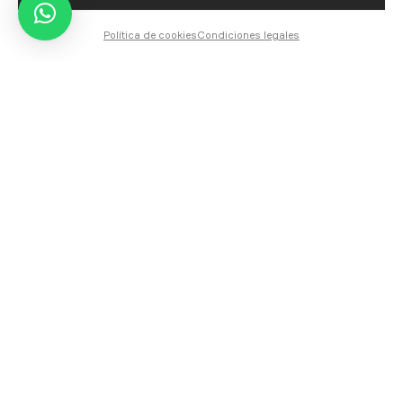
cualquier condición
ambiental.
Política de cookies
Condiciones legales
Además, en Mercatoldo
nos adaptamos a las
particularidades de cada
negocio, ofreciendo
asesoramiento
personalizado para
seleccionar las
soluciones de
protección solar que
mejor se ajusten al
espacio y estilo de tu
establecimiento.
Nuestro equipo técnico
garantiza una
instalación profesional