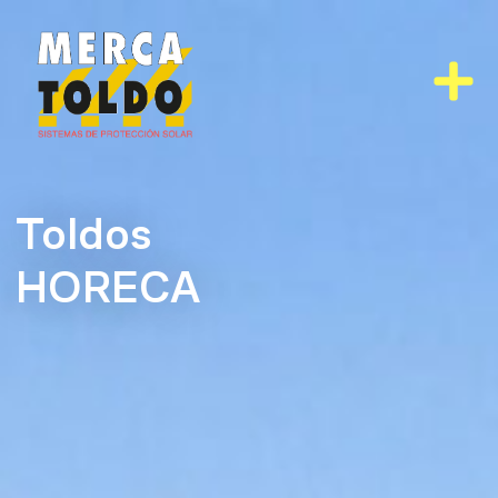
Ir
al
contenido
Toldos
HORECA