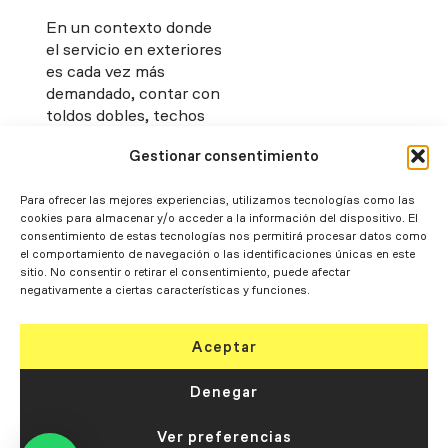
En un contexto donde
el servicio en exteriores
es cada vez más
demandado, contar con
toldos dobles, techos
de cristal, verandas,
Gestionar consentimiento
pérgolas bioclimáticas y
tensadas de Mercatoldo
supone una inversión
Para ofrecer las mejores experiencias, utilizamos tecnologías como las
cookies para almacenar y/o acceder a la información del dispositivo. El
estratégica para ofrecer
consentimiento de estas tecnologías nos permitirá procesar datos como
confort y seguridad a
el comportamiento de navegación o las identificaciones únicas en este
los clientes.
sitio. No consentir o retirar el consentimiento, puede afectar
negativamente a ciertas características y funciones.
Nuestra amplia gama de
soluciones garantiza
Aceptar
adaptabilidad a cada
necesidad, optimizando
Denegar
el rendimiento de los
negocios HORECA bajo
Ver preferencias